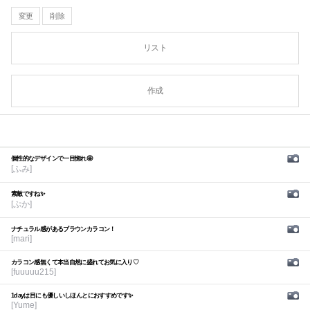
変更
削除
リスト
作成
個性的なデザインで一目惚れ🤩
[ふみ]
素敵ですね✨
[ぷか]
ナチュラル感があるブラウンカラコン！
[mari]
カラコン感無くて本当自然に盛れてお気に入り♡
[fuuuuu215]
1dayは目にも優しいしほんとにおすすめです✨
[Yume]