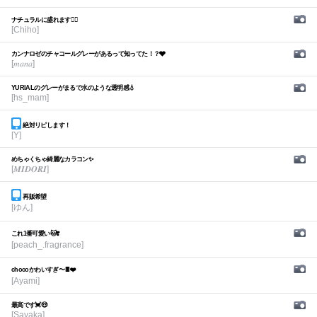
ナチュラルに盛れます🙆‍♀️
[Chiho]
カンナロゼのチャコールグレーがあるって知ってた！？🩶
[𝑚𝑎𝑛𝑎]
YURIALのグレーがまるで水のような透明感💧
[hs_mam]
絶対リピします！
[Y]
めちゃくちゃ綺麗なカラコン✨
[𝑴𝑰𝑫𝑶𝑹𝑰]
再販希望
[ゆん]
これ1番可愛い🐱❣️
[peach_.fragrance]
chocoかわいすぎ〜🍫❤️
[Ayami]
最高です💓😍
[Sayaka]