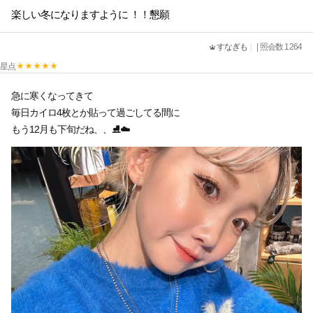
楽しい冬になりますように ！！懇願
すなぎも
| 照会数 1264
星点
急に寒くなってきて
毎日カイロ4枚とか貼って過ごしてる間に
もう12月も下旬だね、、⛸️☁️