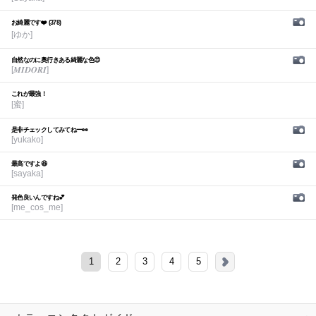
お綺麗です❤️ (378)
[ゆか]
自然なのに奥行きある綺麗な色😍
[𝑴𝑰𝑫𝑶𝑹𝑰]
これが最強！
[蜜]
是非チェックしてみてねー👀
[yukako]
最高ですよ😆
[sayaka]
発色良いんですね💕︎
[me_cos_me]
1
2
3
4
5