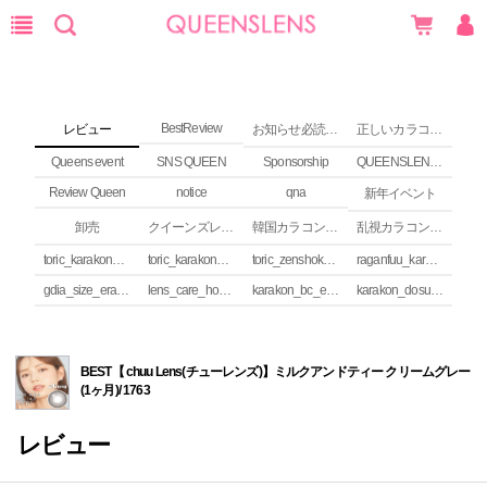
BestReview
レビュー
お知らせ必読 (NEWS)
正しいカラコンの使い方
Queens event
SNS QUEEN
Sponsorship
QUEENSLENS Affiliate Program
Review Queen
notice
qna
新年イベント
卸売
クイーンズレンズ カラコンコラム
韓国カラコンguide
乱視カラコンの安全性
toric_karakon_takai_riyuu
toric_karakon_real_review
toric_zenshoku_review
raganfuu_karakon_erabikata
gdia_size_erabikata
lens_care_houhou
karakon_bc_erabikata
karakon_dosuu_erabikata
BEST【 chuu Lens(チューレンズ)】ミルクアンドティー クリームグレー
(1ヶ月)/ 1763
レビュー